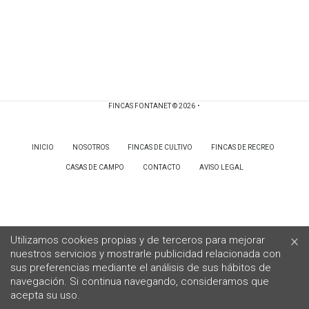
.
FINCAS FONTANET
© 2026
INICIO
NOSOTROS
FINCAS DE CULTIVO
FINCAS DE RECREO
CASAS DE CAMPO
CONTACTO
AVISO LEGAL
×
Utilizamos cookies propias y de terceros para mejorar
nuestros servicios y mostrarle publicidad relacionada con
sus preferencias mediante el análisis de sus hábitos de
navegación. Si continua navegando, consideramos que
acepta su uso.