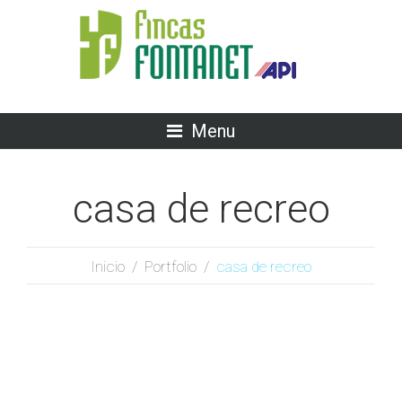
Menu
casa de recreo
Inicio
/
Portfolio
/
casa de recreo